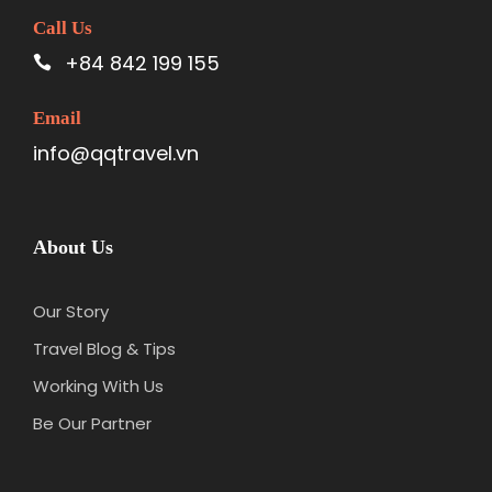
Call Us
+84 842 199 155
Email
info@qqtravel.vn
About Us
Our Story
Travel Blog & Tips
Working With Us
Be Our Partner