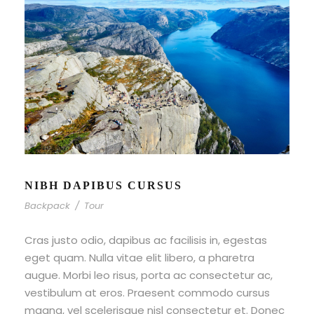
NIBH DAPIBUS CURSUS
Backpack
/
Tour
Cras justo odio, dapibus ac facilisis in, egestas
eget quam. Nulla vitae elit libero, a pharetra
augue. Morbi leo risus, porta ac consectetur ac,
vestibulum at eros. Praesent commodo cursus
magna, vel scelerisque nisl consectetur et. Donec