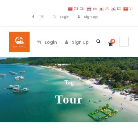
EN
ZH-CN
JA
KO
VI
Login
Sign Up
0
Login
Sign Up
Tag
Tour